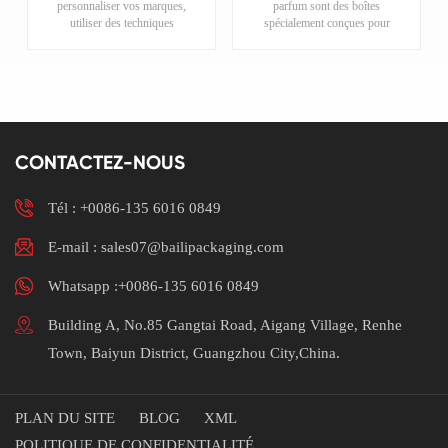
personnaliser vos marques,
parfum sont des boîtes
de carton
imprimé l'usine
utiliser des techniques
spécialement conçues pour
cosmétique de
d'emballage de
d'impression et des finitions
emballer et présenter des
logo fait sur
boîte de papier de
qui améliorent l'attrait visuel
flacons de parfum..Veuillez
commande
parfum
du emballage de boîte de
nous contacter pour plus
papier de parfum.Veuillez
d'informations.
continueracontactez-nous
pour plus d'informations.
CONTACTEZ-NOUS
Tél :
+0086-135 6016 0849
E-mail : sales07@bailipackaging.com
Whatsapp :+0086-135 6016 0849
Building A, No.85 Gangtai Road, Aigang Village, Renhe
Town, Baiyun District, Guangzhou City,China.
PLAN DU SITE
BLOG
XML
POLITIQUE DE CONFIDENTIALITÉ