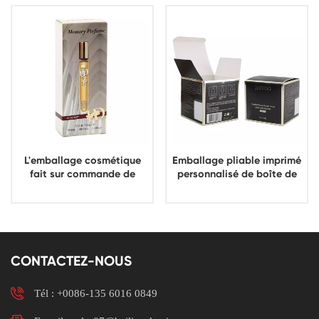
L'emballage cosmétique
Emballage pliable imprimé
fait sur commande de
personnalisé de boîte de
carton d'OEM a imprimé
papier de crème de visage
l'usine d'emballage de
de soin de peau de
boîte de papier de parfum
fabricant
CONTACTEZ-NOUS
Tél :
+0086-135 6016 0849