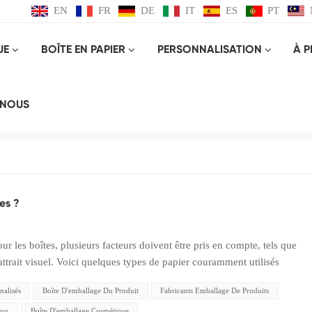
EN
FR
DE
IT
ES
PT
UE
BOÎTE EN PAPIER
PERSONNALISATION
À 
Boîte D'emballage Cosmétique
-NOUS
Maison
Boîte d'emballage cosmétique
tes ?
our les boîtes, plusieurs facteurs doivent être pris en compte, tels que
 l’attrait visuel. Voici quelques types de papier couramment utilisés
 : Le papier kraft est un choix populaire pour l’emballage de boîtes en
nalisés
Boîte D'emballage Du Produit
Fabricants Emballage De Produits
st fabriqué à partir de pâte de bois et a une couleur brune naturelle.
ésistance à la déchirure et peut supporter de lourdes charges. Il est
von
Boîte D'emballage Cosmétique