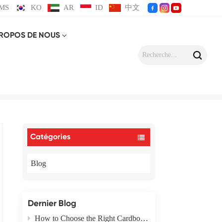
MS
KO
AR
ID
中文
PROPOS DE NOUS
Catégories
Blog
Dernier Blog
How to Choose the Right Cardboard Box Packaging Type for Your Product