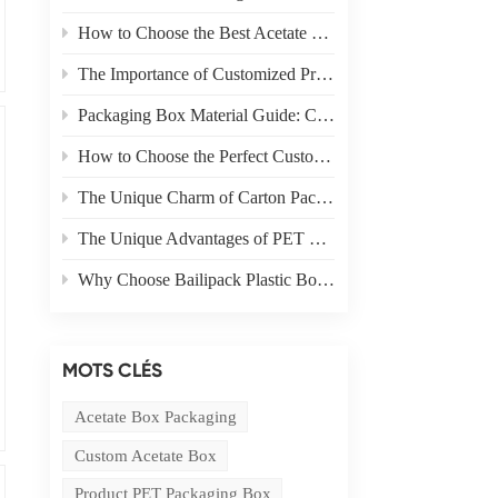
How to Choose the Best Acetate Box for Your Product
The Importance of Customized Product Packaging
Packaging Box Material Guide: Choosing the Right Material for Your Needs
How to Choose the Perfect Custom Packaging Box for Your Product
The Unique Charm of Carton Packaging in Product Display
The Unique Advantages of PET Boxes in E-commerce Packaging
Why Choose Bailipack Plastic Boxes for your Brand?
MOTS CLÉS
Acetate Box Packaging
Custom Acetate Box
Product PET Packaging Box