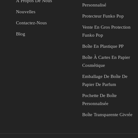
À Propos De Nous
Personnalisé
emballage visuellement saisissante qui captive vos clients. Dans le
Nouvelles
nt, l'utilisation de boîtes en papier personnalisées démontre votre
Protecteur Funko Pop
e. Ces boîtes sont généralement fabriquées à partir de matériaux
Contactez-Nous
Vente En Gros Protection
clables. En optant pour des emballages à base de papier, vous
Blog
 à minimiser votre empreinte carbone, ce qui résonne positivement
Funko Pop
ronnement. Conclusion En conclusion, les boîtes en papier
Boîte En Plastique PP
opportunités de branding, produit protection et respect de
ns et leur capacité à créer des designs uniques et accrocheurs, ces
Boîte À Cartes En Papier
entreprises à la recherche de solutions d'emballage efficaces et
Cosmétique
Emballage De Boîte De
Papier De Parfum
Pochette De Boîte
Personnalisée
Boîte Transparente Givrée