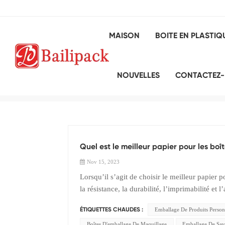
MAISON
BOITE EN PLASTIQ
NOUVELLES
CONTACTEZ
Quel est le meilleur papier pour les boî
Nov 15, 2023
Lorsqu’il s’agit de choisir le meilleur papier p
la résistance, la durabilité, l’imprimabilité et
pour la fabrication de boîtes : 1. Papier kraft
Emballage De Produits Person
ÉTIQUETTES CHAUDES :
raison de sa résistance et de sa durabilité. Il e
Le papier kraft est connu pour son excellente r
Boîtes D'emballage De Maquillage
Emballage De Sa